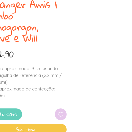
anger Amis |
mbo
ogorgon,
ve e Will
Price
2.90
o aproximado: 9 cm usando
 agulha de referência (2.2 mm /
umi)
aproximado de confecção:
30m
to Cart
Buy Now