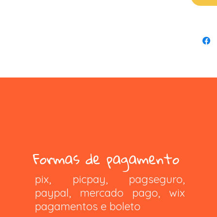
Formas de pagamento
pix, picpay, pagseguro,
paypal, mercado pago, wix
pagamentos e boleto