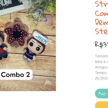
Str
Co
Dem
Ste
R$3
Tamanh
linha e
Amigur
Tempo 
2h/2h
Add 