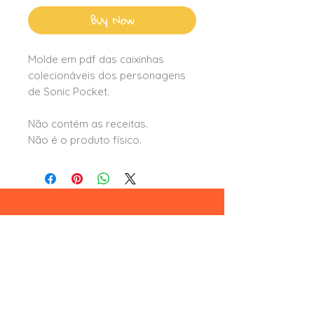
Buy Now
Molde em pdf das caixinhas
colecionáveis dos personagens
de Sonic Pocket.
Não contém as receitas.
Não é o produto físico.
Leia aqui
formas e condições de pagamento
trocas e devoluções
termos e condições
privacidade e segurança