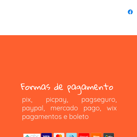
Formas de pagamento
pix, picpay, pagseguro,
paypal, mercado pago, wix
pagamentos e boleto