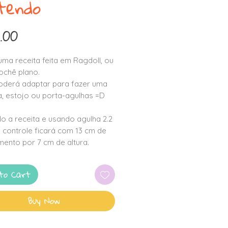
tendo
Price
.00
uma receita feita em Ragdoll, ou
rochê plano.
oderá adaptar para fazer uma
a, estojo ou porta-agulhas =D
o a receita e usando agulha 2.2
controle ficará com 13 cm de
ento por 7 cm de altura.
to Cart
Buy Now