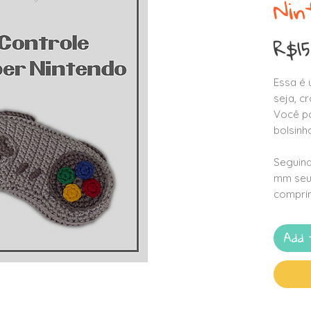
Nin
R$15
Essa é 
seja, c
Você p
bolsinh
Seguind
mm seu 
comprim
Add 