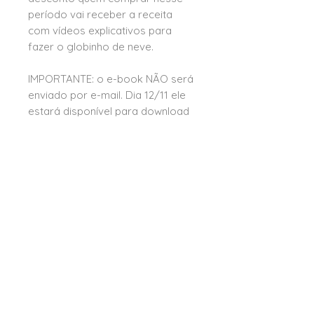
período vai receber a receita
com vídeos explicativos para
fazer o globinho de neve.
IMPORTANTE: o e-book NÃO será
enviado por e-mail. Dia 12/11 ele
estará disponível para download
na sua área de pedidos.
Leia aqui
formas e condições de pagamento
trocas e devoluções
termos e condições
privacidade e segurança
Formas de pagamento