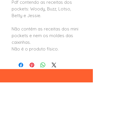
Pdf contendo as receitas dos
pockets: Woody, Buzz, Lotso,
Betty e Jessie.
Não contém as receitas dos mini
pockets e nem os moldes das
caixinhas.
Não é o produto físico.
Leia aqui
formas e condições de pagamento
trocas e devoluções
termos e condições
privacidade e segurança
Formas de pagamento