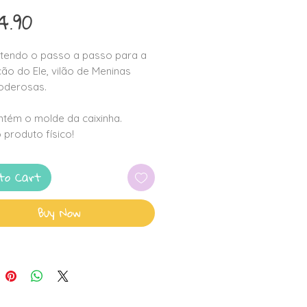
Price
4.90
tendo o passo a passo para a
ão do Ele, vilão de Meninas
oderosas.
tém o molde da caixinha.
 produto físico!
to Cart
Buy Now