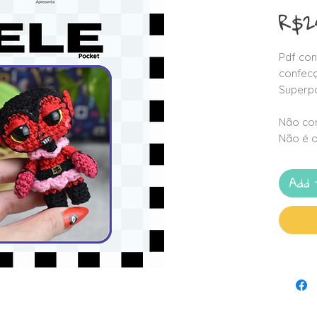
R$2
Pdf con
confecç
Superp
Não con
Não é o
Add 